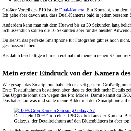
Größter Vorteil des P10 ist die
Dual-Kamera
. Ein Konzept, von dem ic
Ich gehe aber davon aus, dass Dual-Kameras bald in jedem besseren
Außerdem kann man mit dem Huawei bis zu 30 Sekunden lang belicht
Schlussendlich sollten die 10 Sekunden aber für die meisten Anwendu
Du siehst, das perfekte Smartphone für Fotografen gibt es noch nicht
geschossen haben.
Bis dahin beschäftige ich mich erstmal mit meinem neuen S7 und reize
Mein erster Eindruck von der Kamera des
Wie gesagt, das Smartphone habe ich erst seit gestern. Großartig unte
Erste Testaufnahmen bestätigen aber, dass es deutlich mehr Details ze
Das Upgrade lohnt sich wegen des Pro-Modes. Damit kannst du ISO,
Das hat schon was und sollte meine Bilder mit dem Smartphone auf e
Das ist ein 100% Crop eines JPEGs direkt aus der Kamera. Bei
Galaxys, der Detailreichtum auf den Blütenblättern ist aber top!
Zusätzlich zur vorinstallierten Kamera-App habe ich mir noch die A