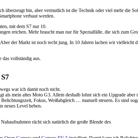
h überzeugt bin, aber vermutlich ist die Technik oder viel mehr die Sof
 Smartphone verbaut werden.
en, mit dem S7 nur 10.
ngen reichen. Mehr braucht man nur für Spezialfälle, die sich zum Gr
. Aber der Markt ist noch recht jung. In 10 Jahren lachen wir vielleich
 das vollständig aus.
 S7
rwegs war ich damit noch nicht.
igt als mein altes Moto G3. Allein deshalb lohnt sich ein Upgrade aber n
 Belichtungszeit, Fokus, Weißabgleich … manuell steuern. Es sind s
in neues Level heben.
 Nahaufnahmen rächt sich natürlich die große Blende des
pps
Open Camera
und
Camera FV-5
installiert. Damit kann ich Belichtun