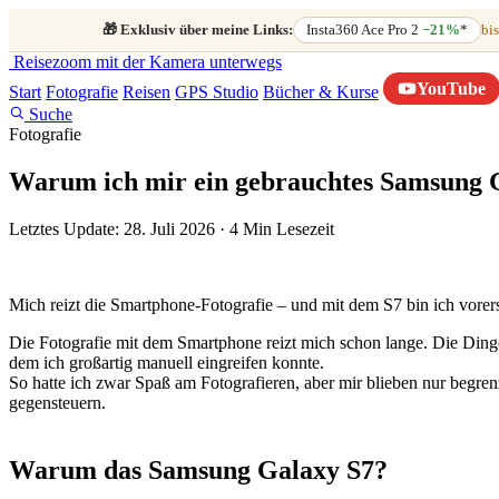
🎁
Exklusiv über meine Links:
Insta360 Ace Pro 2
−21%
*
bis
Reisezoom
mit der Kamera unterwegs
YouTube
Start
Fotografie
Reisen
GPS Studio
Bücher & Kurse
Suche
Fotografie
Warum ich mir ein gebrauchtes Samsung Ga
Letztes Update: 28. Juli 2026
·
4 Min Lesezeit
Mich reizt die Smartphone-Fotografie – und mit dem S7 bin ich vorerst
Die Fotografie mit dem Smartphone reizt mich schon lange. Die Dinge
dem ich großartig manuell eingreifen konnte.
So hatte ich zwar Spaß am Fotografieren, aber mir blieben nur begren
gegensteuern.
Warum das Samsung Galaxy S7?