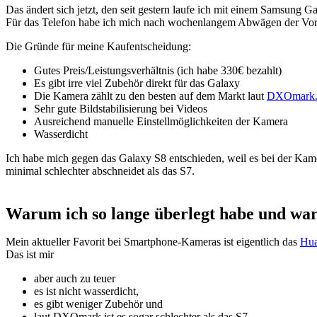
Das ändert sich jetzt, den seit gestern laufe ich mit einem Samsung G
Für das Telefon habe ich mich nach wochenlangem Abwägen der Vor-
Die Gründe für meine Kaufentscheidung:
Gutes Preis/Leistungsverhältnis (ich habe 330€ bezahlt)
Es gibt irre viel Zubehör direkt für das Galaxy
Die Kamera zählt zu den besten auf dem Markt laut
DXOmark
Sehr gute Bildstabilisierung bei Videos
Ausreichend manuelle Einstellmöglichkeiten der Kamera
Wasserdicht
Ich habe mich gegen das Galaxy S8 entschieden, weil es bei der Kamer
minimal schlechter abschneidet als das S7.
Warum ich so lange überlegt habe und wa
Mein aktueller Favorit bei Smartphone-Kameras ist eigentlich das
Hua
Das ist mir
aber auch zu teuer
es ist nicht wasserdicht,
es gibt weniger Zubehör und
laut DXOmark ist es sogar schlechter als das S7.