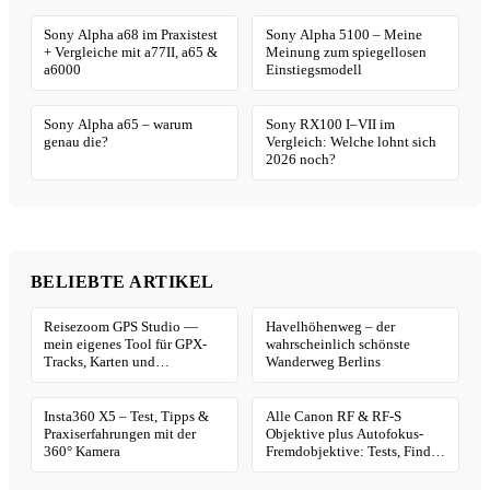
Sony Alpha a68 im Praxistest
Sony Alpha 5100 – Meine
+ Vergleiche mit a77II, a65 &
Meinung zum spiegellosen
a6000
Einstiegsmodell
Sony Alpha a65 – warum
Sony RX100 I–VII im
genau die?
Vergleich: Welche lohnt sich
2026 noch?
BELIEBTE ARTIKEL
Reisezoom GPS Studio —
Havelhöhenweg – der
mein eigenes Tool für GPX-
wahrscheinlich schönste
Tracks, Karten und
Wanderweg Berlins
Geotagging
Insta360 X5 – Test, Tipps &
Alle Canon RF & RF-S
Praxiserfahrungen mit der
Objektive plus Autofokus-
360° Kamera
Fremdobjektive: Tests, Finder
& Kaufhilfe