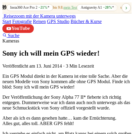
›
🎁
Insta360 Ace Pro 2
−21%
*
bis 9.8.
mein Test
Antigravity A1
−28%
*
bis 7.8.
mein
Reisezoom
mit der Kamera unterwegs
Start
Fotografie
Reisen
GPS Studio
Bücher & Kurse
YouTube
Suche
Kameras
Sony ich will mein GPS wieder!
Veröffentlicht am 13. Juni 2014
·
3 Min Lesezeit
Ein GPS Modul direkt in der Kamera ist eine tolle Sache. Aber die
neuen Modelle von Sony kommen alle ohne GPS Modul. Finde ich
blöd: Sony ich will mein GPS wieder!
Der Veröffentlichung der Sony Alpha 77 II* fieberte ich richtig
entgegen. Dummerweise war ich dann auch noch unterwegs als das
neue Schmuckstück von Sony offiziell vorgestellt wurde.
Aber als ich es dann gesehen hatte… kam die Ernüchterung.
Alles gut, alles toll. ABER GPS fehlt!
Ich verstehe es einfach nicht, am Platz kanns bei einem solch großen