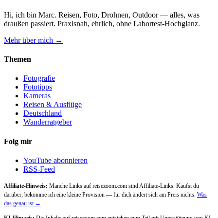
Hi, ich bin Marc. Reisen, Foto, Drohnen, Outdoor — alles, was
draußen passiert. Praxisnah, ehrlich, ohne Labortest-Hochglanz.
Mehr über mich →
Themen
Fotografie
Fototipps
Kameras
Reisen & Ausflüge
Deutschland
Wanderratgeber
Folg mir
YouTube abonnieren
RSS-Feed
Affiliate-Hinweis:
Manche Links auf reisezoom.com sind Affiliate-Links. Kaufst du
darüber, bekomme ich eine kleine Provision — für dich ändert sich am Preis nichts.
Was
das genau ist →
KI-Hinweis:
Die Inhalte auf reisezoom.com entstehen zum Teil mit Unterstützung von KI-