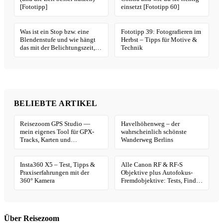
[Fototipp]
einsetzt [Fototipp 60]
Was ist ein Stop bzw. eine
Fototipp 39: Fotografieren im
Blendenstufe und wie hängt
Herbst – Tipps für Motive &
das mit der Belichtungszeit,
Technik
Blende und ISO zusammen
[Fototipp 66]
BELIEBTE ARTIKEL
Reisezoom GPS Studio —
Havelhöhenweg – der
mein eigenes Tool für GPX-
wahrscheinlich schönste
Tracks, Karten und
Wanderweg Berlins
Geotagging
Insta360 X5 – Test, Tipps &
Alle Canon RF & RF-S
Praxiserfahrungen mit der
Objektive plus Autofokus-
360° Kamera
Fremdobjektive: Tests, Finder
& Kaufhilfe
Über Reisezoom