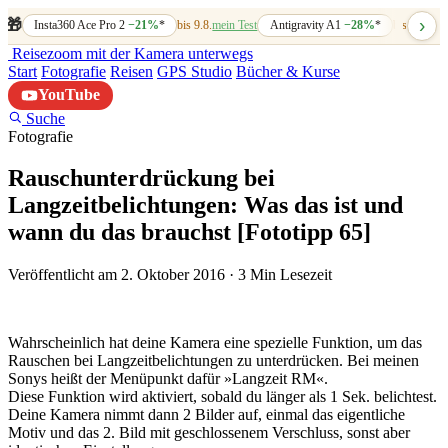
›
🎁
Insta360 Ace Pro 2
−21%
*
bis 9.8.
mein Test
Antigravity A1
−28%
*
bis 7.8.
mein
Reisezoom
mit der Kamera unterwegs
Start
Fotografie
Reisen
GPS Studio
Bücher & Kurse
YouTube
Suche
Fotografie
Rauschunterdrückung bei
Langzeitbelichtungen: Was das ist und
wann du das brauchst [Fototipp 65]
Veröffentlicht am 2. Oktober 2016
·
3 Min Lesezeit
Wahrscheinlich hat deine Kamera eine spezielle Funktion, um das
Rauschen bei Langzeitbelichtungen zu unterdrücken. Bei meinen
Sonys heißt der Menüpunkt dafür »Langzeit RM«.
Diese Funktion wird aktiviert, sobald du länger als 1 Sek. belichtest.
Deine Kamera nimmt dann 2 Bilder auf, einmal das eigentliche
Motiv und das 2. Bild mit geschlossenem Verschluss, sonst aber