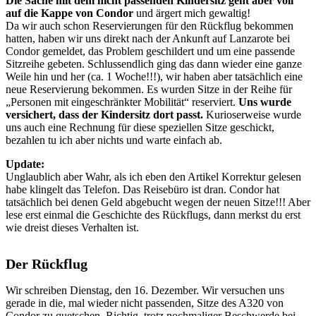
Die Sache mit dem nicht passenden Kindersitz geht aber voll
auf die Kappe von Condor
und ärgert mich gewaltig!
Da wir auch schon Reservierungen für den Rückflug bekommen
hatten, haben wir uns direkt nach der Ankunft auf Lanzarote bei
Condor gemeldet, das Problem geschildert und um eine passende
Sitzreihe gebeten. Schlussendlich ging das dann wieder eine ganze
Weile hin und her (ca. 1 Woche!!!), wir haben aber tatsächlich eine
neue Reservierung bekommen. Es wurden Sitze in der Reihe für
„Personen mit eingeschränkter Mobilität“ reserviert.
Uns wurde
versichert, dass der Kindersitz dort passt.
Kurioserweise wurde
uns auch eine Rechnung für diese speziellen Sitze geschickt,
bezahlen tu ich aber nichts und warte einfach ab.
Update:
Unglaublich aber Wahr, als ich eben den Artikel Korrektur gelesen
habe klingelt das Telefon. Das Reisebüro ist dran. Condor hat
tatsächlich bei denen Geld abgebucht wegen der neuen Sitze!!! Aber
lese erst einmal die Geschichte des Rückflugs, dann merkst du erst
wie dreist dieses Verhalten ist.
Der Rückflug
Wir schreiben Dienstag, den 16. Dezember. Wir versuchen uns
gerade in die, mal wieder nicht passenden, Sitze des A320 von
Condor zu quetschen. Richtig, trotz nochmaliger Beschwerde bei