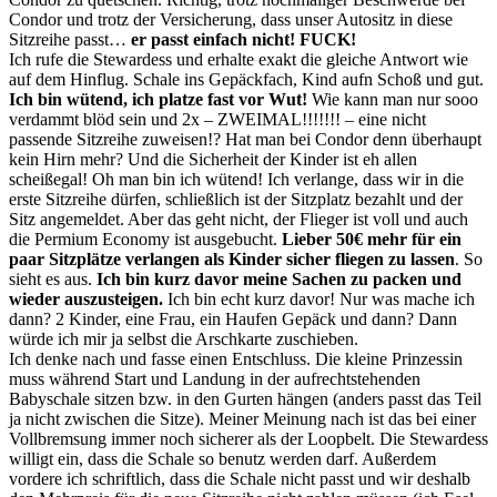
Condor und trotz der Versicherung, dass unser Autositz in diese
Sitzreihe passt…
er passt einfach nicht! FUCK!
Ich rufe die Stewardess und erhalte exakt die gleiche Antwort wie
auf dem Hinflug. Schale ins Gepäckfach, Kind aufn Schoß und gut.
Ich bin wütend, ich platze fast vor Wut!
Wie kann man nur sooo
verdammt blöd sein und 2x – ZWEIMAL!!!!!!! – eine nicht
passende Sitzreihe zuweisen!? Hat man bei Condor denn überhaupt
kein Hirn mehr? Und die Sicherheit der Kinder ist eh allen
scheißegal! Oh man bin ich wütend! Ich verlange, dass wir in die
erste Sitzreihe dürfen, schließlich ist der Sitzplatz bezahlt und der
Sitz angemeldet. Aber das geht nicht, der Flieger ist voll und auch
die Permium Economy ist ausgebucht.
Lieber 50€ mehr für ein
paar Sitzplätze verlangen als Kinder sicher fliegen zu lassen
. So
sieht es aus.
Ich bin kurz davor meine Sachen zu packen und
wieder auszusteigen.
Ich bin echt kurz davor! Nur was mache ich
dann? 2 Kinder, eine Frau, ein Haufen Gepäck und dann? Dann
würde ich mir ja selbst die Arschkarte zuschieben.
Ich denke nach und fasse einen Entschluss. Die kleine Prinzessin
muss während Start und Landung in der aufrechtstehenden
Babyschale sitzen bzw. in den Gurten hängen (anders passt das Teil
ja nicht zwischen die Sitze). Meiner Meinung nach ist das bei einer
Vollbremsung immer noch sicherer als der Loopbelt. Die Stewardess
willigt ein, dass die Schale so benutz werden darf. Außerdem
vordere ich schriftlich, dass die Schale nicht passt und wir deshalb