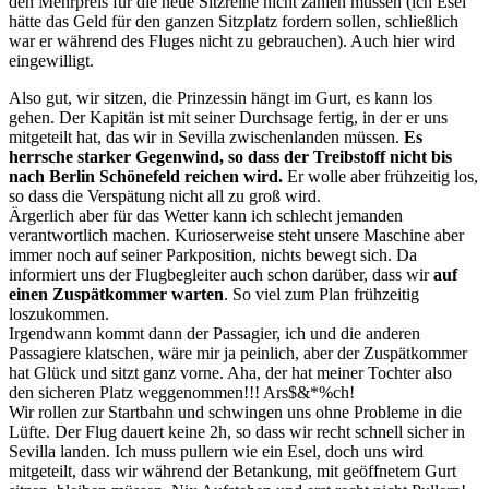
den Mehrpreis für die neue Sitzreihe nicht zahlen müssen (ich Esel
hätte das Geld für den ganzen Sitzplatz fordern sollen, schließlich
war er während des Fluges nicht zu gebrauchen). Auch hier wird
eingewilligt.
Also gut, wir sitzen, die Prinzessin hängt im Gurt, es kann los
gehen. Der Kapitän ist mit seiner Durchsage fertig, in der er uns
mitgeteilt hat, das wir in Sevilla zwischenlanden müssen.
Es
herrsche starker Gegenwind, so dass der Treibstoff nicht bis
nach Berlin Schönefeld reichen wird.
Er wolle aber frühzeitig los,
so dass die Verspätung nicht all zu groß wird.
Ärgerlich aber für das Wetter kann ich schlecht jemanden
verantwortlich machen. Kurioserweise steht unsere Maschine aber
immer noch auf seiner Parkposition, nichts bewegt sich. Da
informiert uns der Flugbegleiter auch schon darüber, dass wir
auf
einen Zuspätkommer warten
. So viel zum Plan frühzeitig
loszukommen.
Irgendwann kommt dann der Passagier, ich und die anderen
Passagiere klatschen, wäre mir ja peinlich, aber der Zuspätkommer
hat Glück und sitzt ganz vorne. Aha, der hat meiner Tochter also
den sicheren Platz weggenommen!!! Ars$&*%ch!
Wir rollen zur Startbahn und schwingen uns ohne Probleme in die
Lüfte. Der Flug dauert keine 2h, so dass wir recht schnell sicher in
Sevilla landen. Ich muss pullern wie ein Esel, doch uns wird
mitgeteilt, dass wir während der Betankung, mit geöffnetem Gurt