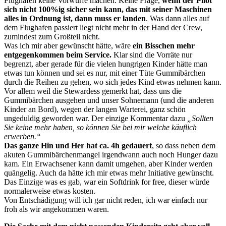
Flughafen keine Vorwürfe machen. Keine Frage,
wenn der Pilot
sich nicht 100%ig sicher sein kann, das mit seiner Maschinen
alles in Ordnung ist, dann muss er landen
. Was dann alles auf
dem Flughafen passiert liegt nicht mehr in der Hand der Crew,
zumindest zum Großteil nicht.
Was ich mir aber gewünscht hätte, wäre
ein Bisschen mehr
entgegenkommen beim Service.
Klar sind die Vorräte nur
begrenzt, aber gerade für die vielen hungrigen Kinder hätte man
etwas tun können und sei es nur, mit einer Tüte Gummibärchen
durch die Reihen zu gehen, wo sich jedes Kind etwas nehmen kann.
Vor allem weil die Stewardess gemerkt hat, dass uns die
Gummibärchen ausgehen und unser Sohnemann (und die anderen
Kinder an Bord), wegen der langen Warterei, ganz schön
ungeduldig geworden war. Der einzige Kommentar dazu
„Sollten
Sie keine mehr haben, so können Sie bei mir welche käuflich
erwerben.“
Das ganze Hin und Her hat ca. 4h gedauert
, so dass neben dem
akuten Gummibärchenmangel irgendwann auch noch Hunger dazu
kam. Ein Erwachsener kann damit umgehen, aber Kinder werden
quängelig. Auch da hätte ich mir etwas mehr Initiative gewünscht.
Das Einzige was es gab, war ein Softdrink for free, dieser würde
normalerweise etwas kosten.
Von Entschädigung will ich gar nicht reden, ich war einfach nur
froh als wir angekommen waren.