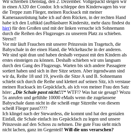
Wir schreiben Dienstag, den 2. Dezember. Vollgepackt steigen wir
in einen A320 der Condor. Ich schleppe den Kinderwagen bis vor
die Treppe zum Flieger, meinen Rucksack mit meiner
Kameraausrüstung habe ich auf dem Rücken, in der rechten Hand
habe ich den Luftikid (aufblasbarer Kindersitz, mehr dazu findest du
hier
) für den Großen und mit der linken versuche ich Sohnemann
durch die Reihen des Flugzeuges zu unserem Platz zu schieben.
Stress!!
Vor mir läuft Frauchen mit unserer Prinzessin im Tragetuch, die
Babyschale in der einen Hand, die Wickeltasche in der anderen.
Wir sind spät dran und haben deshalb verpasst mit den Kindern als
erstes einsteigen zu können. Deshalb schieben wir uns langsam
durch den Gang des Flugzeugs. Warten bis sich andere Passagiere
sortiert haben und sich in ihre Sitze setzen. Aber irgendwann sind
wir da, Reihe 18 und 19, jeweils die Sitze A und B. Sohnemann
schiebt sich durch die Reihe und klettert auf seinen Sitz, ich verstaue
meinen Rucksack im Gepäckfach, als ich von meiner Frau den Satz
höre:
„Die Schale passt nicht!!!“
WTF!? Was hat sie gesagt? Wozu
5x anrufen und gefühlte 10000 eMails wenn die zugelassene
Babyschale dann nicht in die scheiß enge Sitzreihe von diesem
scheiß Flieger passt????
Ich klingel nach der Stewardess, die kommt und hat den genialen
Einfall, die Schale einfach ins Gepäckfach zu legen und unsere
Prinzessin auf den Schoss zu nehmen. Die gute Frau sieht mich
nicht lachen, ganz im Gegenteil!
Will die uns verarschen?