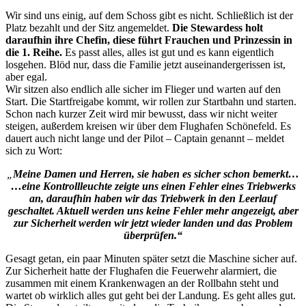
Wir sind uns einig, auf dem Schoss gibt es nicht. Schließlich ist der
Platz bezahlt und der Sitz angemeldet.
Die Stewardess holt
daraufhin ihre Chefin, diese führt Frauchen und Prinzessin in
die 1. Reihe.
Es passt alles, alles ist gut und es kann eigentlich
losgehen. Blöd nur, dass die Familie jetzt auseinandergerissen ist,
aber egal.
Wir sitzen also endlich alle sicher im Flieger und warten auf den
Start. Die Startfreigabe kommt, wir rollen zur Startbahn und starten.
Schon nach kurzer Zeit wird mir bewusst, dass wir nicht weiter
steigen, außerdem kreisen wir über dem Flughafen Schönefeld. Es
dauert auch nicht lange und der Pilot – Captain genannt – meldet
sich zu Wort:
„
Meine Damen und Herren, sie haben es sicher schon bemerkt…
…eine Kontrollleuchte zeigte uns einen Fehler eines Triebwerks
an, daraufhin haben wir das Triebwerk in den Leerlauf
geschaltet. Aktuell werden uns keine Fehler mehr angezeigt, aber
zur Sicherheit werden wir jetzt wieder landen und das Problem
überprüfen.“
Gesagt getan, ein paar Minuten später setzt die Maschine sicher auf.
Zur Sicherheit hatte der Flughafen die Feuerwehr alarmiert, die
zusammen mit einem Krankenwagen an der Rollbahn steht und
wartet ob wirklich alles gut geht bei der Landung. Es geht alles gut.