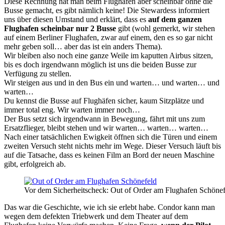
Diese Rechnung hat man beim Flughafen aber scheinbar ohne die
Busse gemacht, es gibt nämlich keine! Die Stewardess informiert
uns über diesen Umstand und erklärt, dass es
auf dem ganzen
Flughafen scheinbar nur 2 Busse
gibt (wohl gemerkt, wir stehen
auf einem Berliner Flughafen, zwar auf einem, den es so gar nicht
mehr geben soll… aber das ist ein anders Thema).
Wir bleiben also noch eine ganze Weile im kaputten Airbus sitzen,
bis es doch irgendwann möglich ist uns die beiden Busse zur
Verfügung zu stellen.
Wir steigen aus und in den Bus ein und warten… und warten… und
warten…
Du kennst die Busse auf Flughäfen sicher, kaum Sitzplätze und
immer total eng. Wir warten immer noch…
Der Bus setzt sich irgendwann in Bewegung, fährt mit uns zum
Ersatzflieger, bleibt stehen und wir warten… warten… warten…
Nach einer tatsächlichen Ewigkeit öffnen sich die Türen und einem
zweiten Versuch steht nichts mehr im Wege. Dieser Versuch läuft bis
auf die Tatsache, dass es keinen Film an Bord der neuen Maschine
gibt, erfolgreich ab.
Vor dem Sicherheitscheck: Out of Order am Flughafen Schönefe
Das war die Geschichte, wie ich sie erlebt habe. Condor kann man
wegen dem defekten Triebwerk und dem Theater auf dem