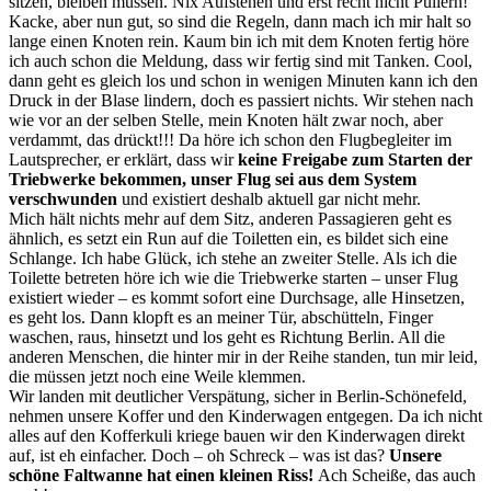
sitzen, bleiben müssen. Nix Aufstehen und erst recht nicht Pullern!
Kacke, aber nun gut, so sind die Regeln, dann mach ich mir halt so
lange einen Knoten rein. Kaum bin ich mit dem Knoten fertig höre
ich auch schon die Meldung, dass wir fertig sind mit Tanken. Cool,
dann geht es gleich los und schon in wenigen Minuten kann ich den
Druck in der Blase lindern, doch es passiert nichts. Wir stehen nach
wie vor an der selben Stelle, mein Knoten hält zwar noch, aber
verdammt, das drückt!!! Da höre ich schon den Flugbegleiter im
Lautsprecher, er erklärt, dass wir
keine Freigabe zum Starten der
Triebwerke bekommen, unser Flug sei aus dem System
verschwunden
und existiert deshalb aktuell gar nicht mehr.
Mich hält nichts mehr auf dem Sitz, anderen Passagieren geht es
ähnlich, es setzt ein Run auf die Toiletten ein, es bildet sich eine
Schlange. Ich habe Glück, ich stehe an zweiter Stelle. Als ich die
Toilette betreten höre ich wie die Triebwerke starten – unser Flug
existiert wieder – es kommt sofort eine Durchsage, alle Hinsetzen,
es geht los. Dann klopft es an meiner Tür, abschütteln, Finger
waschen, raus, hinsetzt und los geht es Richtung Berlin. All die
anderen Menschen, die hinter mir in der Reihe standen, tun mir leid,
die müssen jetzt noch eine Weile klemmen.
Wir landen mit deutlicher Verspätung, sicher in Berlin-Schönefeld,
nehmen unsere Koffer und den Kinderwagen entgegen. Da ich nicht
alles auf den Kofferkuli kriege bauen wir den Kinderwagen direkt
auf, ist eh einfacher. Doch – oh Schreck – was ist das?
Unsere
schöne Faltwanne hat einen kleinen Riss!
Ach Scheiße, das auch