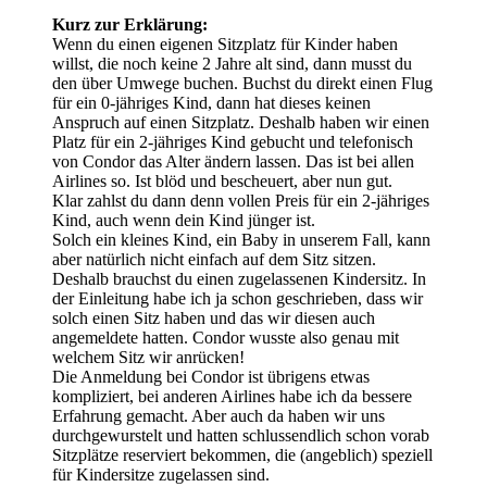
Kurz zur Erklärung:
Wenn du einen eigenen Sitzplatz für Kinder haben
willst, die noch keine 2 Jahre alt sind, dann musst du
den über Umwege buchen. Buchst du direkt einen Flug
für ein 0-jähriges Kind, dann hat dieses keinen
Anspruch auf einen Sitzplatz. Deshalb haben wir einen
Platz für ein 2-jähriges Kind gebucht und telefonisch
von Condor das Alter ändern lassen. Das ist bei allen
Airlines so. Ist blöd und bescheuert, aber nun gut.
Klar zahlst du dann denn vollen Preis für ein 2-jähriges
Kind, auch wenn dein Kind jünger ist.
Solch ein kleines Kind, ein Baby in unserem Fall, kann
aber natürlich nicht einfach auf dem Sitz sitzen.
Deshalb brauchst du einen zugelassenen Kindersitz. In
der Einleitung habe ich ja schon geschrieben, dass wir
solch einen Sitz haben und das wir diesen auch
angemeldete hatten. Condor wusste also genau mit
welchem Sitz wir anrücken!
Die Anmeldung bei Condor ist übrigens etwas
kompliziert, bei anderen Airlines habe ich da bessere
Erfahrung gemacht. Aber auch da haben wir uns
durchgewurstelt und hatten schlussendlich schon vorab
Sitzplätze reserviert bekommen, die (angeblich) speziell
für Kindersitze zugelassen sind.