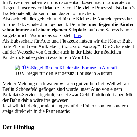
Im November haben wir uns dazu entschlossen nach Lanzarote zu
fliegen. Unser erster Urlaub zu viert. Die kleine Prinzessin ist dann 3
1/2 Monate alt, da kann man das schon machen.
Also schnell alles gebucht und für die Kleine die Anmeldeprozedur
für die Babyschale durchgemacht. Denn
bei uns fliegen die Kinder
schon immer auf einem eigenen Sitzplatz
, auf dem Schoss ist mir
zu gefährlich. Warum das so ist steht
hier
.
Als Babyschale für Auto und Flugzeug nutzen wir die Römer Baby
Safe Plus mit dem Aufkleber
„For use in Aircraft“
. Die Schale steht
auf der Webseite von Condor auch in der Liste der möglichen
Kinderrückhaltesystem (was für ein Wort!!!).
TÜV-Siegel für den Kindersitz: For use in Aircraft
Meiner Meinung nach waren wir also gut vorbereitet. Weil wir ab
Berlin-Schönefeld geflogen sind wurde unser Auto von einem
Parkplatz-Service abgeholt, kostet zwar Geld, funktioniert aber. Mit
der Bahn dahin wäre irre gewesen.
Jetzt will ich dich gar nicht länger auf die Folter spannen sondern
steige direkt ein in die Pannenserie:
Der Hinflug