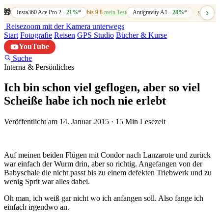
›
🎁
Insta360 Ace Pro 2
−21%
*
bis 9.8.
mein Test
Antigravity A1
−28%
*
bis 7.8.
mein
Reisezoom
mit der Kamera unterwegs
Start
Fotografie
Reisen
GPS Studio
Bücher & Kurse
YouTube
Suche
Interna & Persönliches
Ich bin schon viel geflogen, aber so viel
Scheiße habe ich noch nie erlebt
Veröffentlicht am 14. Januar 2015
·
15 Min Lesezeit
Auf meinen beiden Flügen mit Condor nach Lanzarote und zurück
war einfach der Wurm drin, aber so richtig. Angefangen von der
Babyschale die nicht passt bis zu einem defekten Triebwerk und zu
wenig Sprit war alles dabei.
Oh man, ich weiß gar nicht wo ich anfangen soll. Also fange ich
einfach irgendwo an.