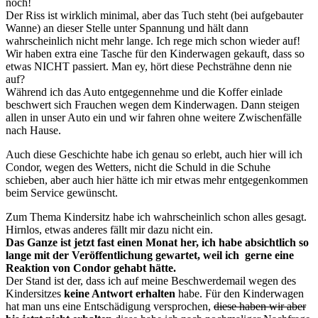
noch!
Der Riss ist wirklich minimal, aber das Tuch steht (bei aufgebauter
Wanne) an dieser Stelle unter Spannung und hält dann
wahrscheinlich nicht mehr lange. Ich rege mich schon wieder auf!
Wir haben extra eine Tasche für den Kinderwagen gekauft, dass so
etwas NICHT passiert. Man ey, hört diese Pechsträhne denn nie
auf?
Während ich das Auto entgegennehme und die Koffer einlade
beschwert sich Frauchen wegen dem Kinderwagen. Dann steigen
allen in unser Auto ein und wir fahren ohne weitere Zwischenfälle
nach Hause.
Auch diese Geschichte habe ich genau so erlebt, auch hier will ich
Condor, wegen des Wetters, nicht die Schuld in die Schuhe
schieben, aber auch hier hätte ich mir etwas mehr entgegenkommen
beim Service gewünscht.
Zum Thema Kindersitz habe ich wahrscheinlich schon alles gesagt.
Hirnlos, etwas anderes fällt mir dazu nicht ein.
Das Ganze ist jetzt fast einen Monat her, ich habe absichtlich so
lange mit der Veröffentlichung gewartet, weil ich gerne eine
Reaktion von Condor gehabt hätte.
Der Stand ist der, dass ich auf meine Beschwerdemail wegen des
Kindersitzes
keine Antwort erhalten
habe. Für den Kinderwagen
hat man uns eine Entschädigung versprochen,
diese haben wir aber