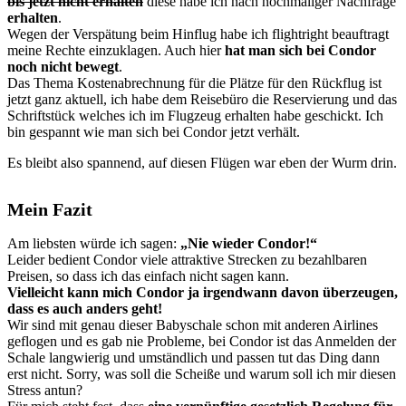
bis jetzt nicht erhalten
diese habe ich nach nochmaliger Nachfrage
erhalten
.
Wegen der Verspätung beim Hinflug habe ich flightright beauftragt
meine Rechte einzuklagen. Auch hier
hat man sich bei Condor
noch nicht bewegt
.
Das Thema Kostenabrechnung für die Plätze für den Rückflug ist
jetzt ganz aktuell, ich habe dem Reisebüro die Reservierung und das
Schriftstück welches ich im Flugzeug erhalten habe geschickt. Ich
bin gespannt wie man sich bei Condor jetzt verhält.
Es bleibt also spannend, auf diesen Flügen war eben der Wurm drin.
Mein Fazit
Am liebsten würde ich sagen:
„Nie wieder Condor!“
Leider bedient Condor viele attraktive Strecken zu bezahlbaren
Preisen, so dass ich das einfach nicht sagen kann.
Vielleicht kann mich Condor ja irgendwann davon überzeugen,
dass es auch anders geht!
Wir sind mit genau dieser Babyschale schon mit anderen Airlines
geflogen und es gab nie Probleme, bei Condor ist das Anmelden der
Schale langwierig und umständlich und passen tut das Ding dann
erst nicht. Sorry, was soll die Scheiße und warum soll ich mir diesen
Stress antun?