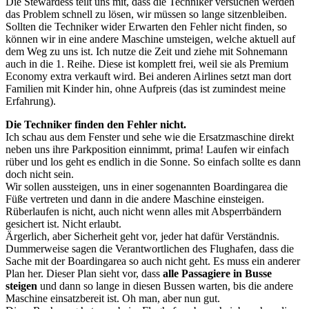
Die Stewardess teilt uns mit, dass die Techniker versuchen werden
das Problem schnell zu lösen, wir müssen so lange sitzenbleiben.
Sollten die Techniker wider Erwarten den Fehler nicht finden, so
können wir in eine andere Maschine umsteigen, welche aktuell auf
dem Weg zu uns ist. Ich nutze die Zeit und ziehe mit Sohnemann
auch in die 1. Reihe. Diese ist komplett frei, weil sie als Premium
Economy extra verkauft wird. Bei anderen Airlines setzt man dort
Familien mit Kinder hin, ohne Aufpreis (das ist zumindest meine
Erfahrung).
Die Techniker finden den Fehler nicht.
Ich schau aus dem Fenster und sehe wie die Ersatzmaschine direkt
neben uns ihre Parkposition einnimmt, prima! Laufen wir einfach
rüber und los geht es endlich in die Sonne. So einfach sollte es dann
doch nicht sein.
Wir sollen aussteigen, uns in einer sogenannten Boardingarea die
Füße vertreten und dann in die andere Maschine einsteigen.
Rüberlaufen is nicht, auch nicht wenn alles mit Absperrbändern
gesichert ist. Nicht erlaubt.
Ärgerlich, aber Sicherheit geht vor, jeder hat dafür Verständnis.
Dummerweise sagen die Verantwortlichen des Flughafen, dass die
Sache mit der Boardingarea so auch nicht geht. Es muss ein anderer
Plan her. Dieser Plan sieht vor, dass
alle Passagiere in Busse
steigen
und dann so lange in diesen Bussen warten, bis die andere
Maschine einsatzbereit ist. Oh man, aber nun gut.