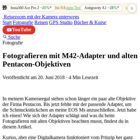
›
🎁
Insta360 Ace Pro 2
−21%
*
bis 9.8.
mein Test
Antigravity A1
−28%
*
bis 7.8.
mein
Reisezoom
mit der Kamera unterwegs
Start
Fotografie
Reisen
GPS Studio
Bücher & Kurse
YouTube
Suche
Fotografie
Fotografieren mit M42-Adapter und alten
Pentacon-Objektiven
Veröffentlicht am 20. Juni 2018
·
4 Min Lesezeit
In meinem Kameraregal stehen schon länger ein paar alte Objektive
der Firma Pentacon. Bis jetzt fehlte mir der passende Adapter, um
die Schmuckstückchen an meine EOS Ms anzuschließen. Jetzt habe
ich einen! Wie sich der Adapter schlägt und was du beim
Fotografieren mit alten Objektiven beachten musst, findest du in
diesem Artikel.
Kurios, aber eine Digitalkamera funktioniert vom Prinzip her ganz