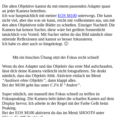
Die alten Objektive kannst du mit einem passenden Adapter quasi
an jeder Kamera betreiben.
Ich war hauptsächlich mit meiner
EOS M100
unterwegs. Die kann
nicht viel, aber das was sie kann, reicht mir vollkommen aus, um mit
den alten Objektiven tolle Bilder zu schießen. Einziger Nachteil: Die
Kamera hat keinen Sucher, diese wäre bei grellem Sonnenlicht
tatsächlich von Vorteil. Mit Sucher siehst du das Bild nämlich ohne
störende Reflexionen und kannst so besser fokussieren.
Ich habe es aber auch so hingekriegt. 🙂
Mit ein bisschen Übung sitzt der Fokus recht schnell
Wenn du den Adapter und das Objektiv das erste Mal aufschraubst,
lässt dich deine Kamera vielleicht nicht fotografieren. Sie denkt
nämlich, dass das Objektiv fehlt. Aktiviere einfach im Menü
“Auslösen ohne Objektiv”
, dann klappt alles.
Bei der M100 geht das unter
C.Fn II “Andere”
.
Super nützlich, um manuell den Fokus schnell zu treffen ist
Fokuspeaking. Die Kamera hebt dabei die scharfen Kanten auf dem
Display hervor. Ich arbeite in der Regel mit der Farbe Gelb beim
Peaking.
Bei der EOS M100 aktivierst du das im Menü
SHOOT4
unter