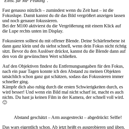
“
Einst. für MF Peaking
”.
Fast genauso nützlich – zumindest wenn du Zeit hast – ist die
Fokuslupe. Damit kannst du dir das Bild vergrößert anzeigen lassen
und noch genauer fokussieren.
Bei der M100 aktivierst du die Vergrößerung mit einem Klick auf
die Lupe rechts unten im Display.
Fokussieren solltest du mit offener Blende. Deine Schärfenebene ist
dann ganz klein und du siehst schnell, wenn dein Fokus nicht richtig
sitzt. Bevor du den Auslöser drückst, kannst du die Blende dann auf
den von dir gewünschten Wert schließen.
Auf den Objektiven findest du Entfernungsangaben für den Fokus,
nach ein paar Tagen konnte ich den Abstand zu meinen Objekten
tatsächlich schon ganz gut schätzen, sodass das Fokussieren immer
schneller ging.
Kämpfe dich also ruhig durch die ersten Schwierigkeiten durch, es
wird besser! Und wenn ein Bild mal nicht scharf ist, macht es auch
nichts. Du hast ja keinen Film in der Kamera, der schnell voll wird.
🙂
Abstand geschätzt – Arm ausgestreckt – abgedrückt: Selfie!
Das wars eigentlich schon. Ab jetzt heißt es ausprobieren und üben.