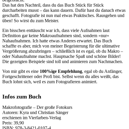
Das hat den Nachteil, dass du das Buch Stück für Stück
durcharbeiten musst – das kann dauern. Dafür hast du danach etwas
geschafft. Fotografie ist nun mal etwas Praktisches. Rausgehen und
üben! So wirst du zum Meister.
Ein bisschen enttäuscht war ich, dass viele Aufnahmen laut
Definition gar keine Makroaufnahmen sind, sondern »nur«
Nahaufnahmen. Ich hatte etwas Anderes erwartet. Das Buch
schaffte es aber, mich von meiner Begeisterung für die ultimative
Vergrößerung abzubringen – schließlich ist es egal, ob du Makro –
oder Nahaufnahme machst. Hauptsache Spaß und schöne Bilder!
Die gezeigten Beispiele sind toll und animieren zum Nachmachen.
Von mir gibt es eine
100%ige Empfehlung
, egal ob du Anfänger,
Fortgeschrittener oder Profi bist. Selbst wenn du alles weißt, das
Buch lohnt sich, weil es zum Fotografieren animiert.
Infos zum Buch
Makrofotografie – Der große Fotokurs
Autoren: Kyra und Christian Sänger
erschienen im Vierfarben-Verlag
Preis: 39,90
ISBN: 978-3-8421-0107-4