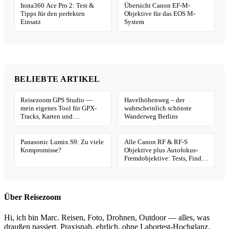
Insta360 Ace Pro 2: Test &
Übersicht Canon EF-M-
Tipps für den perfekten
Objektive für das EOS M-
Einsatz
System
BELIEBTE ARTIKEL
Reisezoom GPS Studio —
Havelhöhenweg – der
mein eigenes Tool für GPX-
wahrscheinlich schönste
Tracks, Karten und
Wanderweg Berlins
Geotagging
Panasonic Lumix S9: Zu viele
Alle Canon RF & RF-S
Kompromisse?
Objektive plus Autofokus-
Fremdobjektive: Tests, Finder
& Kaufhilfe
Über Reisezoom
Hi, ich bin Marc. Reisen, Foto, Drohnen, Outdoor — alles, was
draußen passiert. Praxisnah, ehrlich, ohne Labortest-Hochglanz.