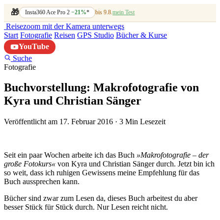
🎁
Insta360 Ace Pro 2
−21%
*
bis 9.8.
mein Test
Reisezoom
mit der Kamera unterwegs
Start
Fotografie
Reisen
GPS Studio
Bücher & Kurse
YouTube
Suche
Fotografie
Buchvorstellung: Makrofotografie von
Kyra und Christian Sänger
Veröffentlicht am 17. Februar 2016
·
3 Min Lesezeit
Seit ein paar Wochen arbeite ich das Buch
»Makrofotografie – der
große Fotokurs«
von Kyra und Christian Sänger durch. Jetzt bin ich
so weit, dass ich ruhigen Gewissens meine Empfehlung für das
Buch aussprechen kann.
Bücher sind zwar zum Lesen da, dieses Buch arbeitest du aber
besser Stück für Stück durch. Nur Lesen reicht nicht.