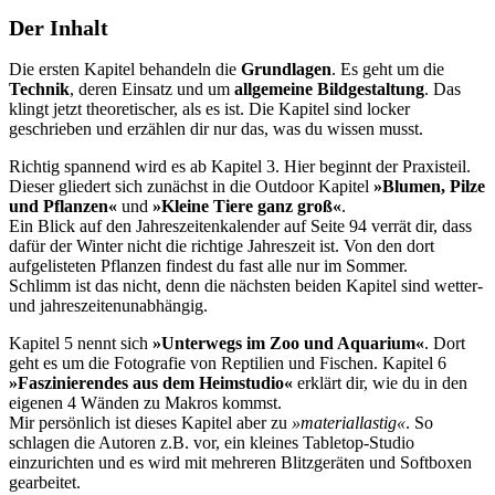
Der Inhalt
Die ersten Kapitel behandeln die
Grundlagen
. Es geht um die
Technik
, deren Einsatz und um
allgemeine Bildgestaltung
. Das
klingt jetzt theoretischer, als es ist. Die Kapitel sind locker
geschrieben und erzählen dir nur das, was du wissen musst.
Richtig spannend wird es ab Kapitel 3. Hier beginnt der Praxisteil.
Dieser gliedert sich zunächst in die Outdoor Kapitel
»Blumen, Pilze
und Pflanzen«
und
»Kleine Tiere ganz groß«
.
Ein Blick auf den Jahreszeitenkalender auf Seite 94 verrät dir, dass
dafür der Winter nicht die richtige Jahreszeit ist. Von den dort
aufgelisteten Pflanzen findest du fast alle nur im Sommer.
Schlimm ist das nicht, denn die nächsten beiden Kapitel sind wetter-
und jahreszeitenunabhängig.
Kapitel 5 nennt sich
»Unterwegs im Zoo und Aquarium«
. Dort
geht es um die Fotografie von Reptilien und Fischen. Kapitel 6
»Faszinierendes aus dem Heimstudio«
erklärt dir, wie du in den
eigenen 4 Wänden zu Makros kommst.
Mir persönlich ist dieses Kapitel aber zu
»materiallastig«
. So
schlagen die Autoren z.B. vor, ein kleines Tabletop-Studio
einzurichten und es wird mit mehreren Blitzgeräten und Softboxen
gearbeitet.