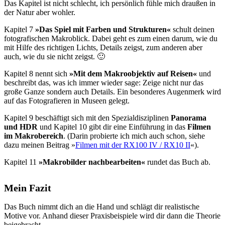
Das Kapitel ist nicht schlecht, ich persönlich fühle mich draußen in
der Natur aber wohler.
Kapitel 7
»Das Spiel mit Farben und Strukturen«
schult deinen
fotografischen Makroblick. Dabei geht es zum einen darum, wie du
mit Hilfe des richtigen Lichts, Details zeigst, zum anderen aber
auch, wie du sie nicht zeigst. 🙂
Kapitel 8 nennt sich
»Mit dem Makroobjektiv auf Reisen«
und
beschreibt das, was ich immer wieder sage: Zeige nicht nur das
große Ganze sondern auch Details. Ein besonderes Augenmerk wird
auf das Fotografieren in Museen gelegt.
Kapitel 9 beschäftigt sich mit den Spezialdisziplinen
Panorama
und HDR
und Kapitel 10 gibt dir eine Einführung in das
Filmen
im Makrobereich
. (Darin probierte ich mich auch schon, siehe
dazu meinen Beitrag »
Filmen mit der RX100 IV / RX10 II
«).
Kapitel 11
»Makrobilder nachbearbeiten«
rundet das Buch ab.
Mein Fazit
Das Buch nimmt dich an die Hand und schlägt dir realistische
Motive vor. Anhand dieser Praxisbeispiele wird dir dann die Theorie
beigebracht.