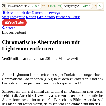
›
🎁
Insta360 Ace Pro 2
−21%
*
bis 9.8.
mein Test
Antigravity A1
−28%
*
bis 7.8.
mein
Reisezoom
mit der Kamera unterwegs
Start
Fotografie
Reisen
GPS Studio
Bücher & Kurse
YouTube
Suche
Bildbearbeitung
Chromatische Aberrationen mit
Lightroom entfernen
Veröffentlicht am 26. Januar 2014
·
2 Min Lesezeit
Adobe Lightroom kommt mit einer super Funktion um ungeliebte
Chromatische Aberrationen (CAs) in Bildern zu entfernen. Und das
Beste daran… es geht auch auch noch super einfach!
Schauen wir uns erst einmal das Original an. Damit man alles besser
sieht ist die Ansicht 3:1 gewählt, außerdem liegen die Chromatische
Aberrationen schon im unscharfen Bereich des Bildes. Aber das soll
uns hier nicht weiter stören, da es schlicht und einfach nur um das