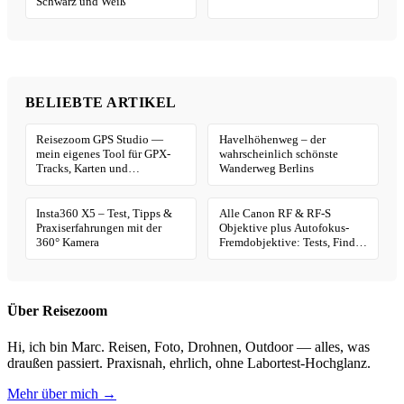
Schwarz und Weiß
BELIEBTE ARTIKEL
Reisezoom GPS Studio —
Havelhöhenweg – der
mein eigenes Tool für GPX-
wahrscheinlich schönste
Tracks, Karten und
Wanderweg Berlins
Geotagging
Insta360 X5 – Test, Tipps &
Alle Canon RF & RF-S
Praxiserfahrungen mit der
Objektive plus Autofokus-
360° Kamera
Fremdobjektive: Tests, Finder
& Kaufhilfe
Über Reisezoom
Hi, ich bin Marc. Reisen, Foto, Drohnen, Outdoor — alles, was
draußen passiert. Praxisnah, ehrlich, ohne Labortest-Hochglanz.
Mehr über mich →