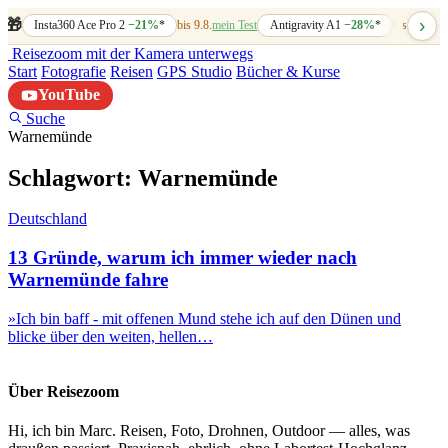
›
🎁
Insta360 Ace Pro 2
−21%
*
bis 9.8.
mein Test
Antigravity A1
−28%
*
bis 7.8.
mein
Reisezoom
mit der Kamera unterwegs
Start
Fotografie
Reisen
GPS Studio
Bücher & Kurse
YouTube
Suche
Warnemünde
Schlagwort:
Warnemünde
Deutschland
13 Gründe, warum ich immer wieder nach
Warnemünde fahre
»Ich bin baff - mit offenen Mund stehe ich auf den Dünen und
blicke über den weiten, hellen…
Über Reisezoom
Hi, ich bin Marc. Reisen, Foto, Drohnen, Outdoor — alles, was