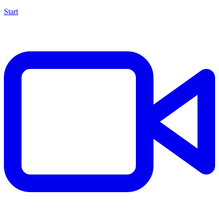
Start