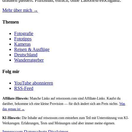
draußen passiert. Praxisnah, ehrlich, ohne Labortest-Hochglanz.
Mehr über mich →
Themen
Fotografie
Fototipps
Kameras
Reisen & Ausflüge
Deutschland
Wanderratgeber
Folg mir
YouTube abonnieren
RSS-Feed
Affiliate-Hinweis:
Manche Links auf reisezoom.com sind Affiliate-Links. Kaufst du
darüber, bekomme ich eine kleine Provision — für dich ändert sich am Preis nichts.
Was
das genau ist →
KI-Hinweis:
Die Inhalte auf reisezoom.com entstehen zum Teil mit Unterstützung von KI-
Werkzeugen. Erfahrungen, Tests und Meinungen sind aber immer meine eigenen.
Impressum
Datenschutz
Disclaimer