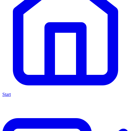
Start