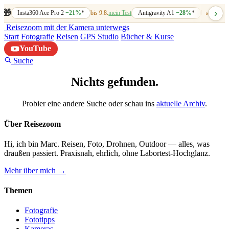
›
🎁
Insta360 Ace Pro 2
−21%
*
bis 9.8.
mein Test
Antigravity A1
−28%
*
bis 7.8.
mein
Reisezoom
mit der Kamera unterwegs
Start
Fotografie
Reisen
GPS Studio
Bücher & Kurse
YouTube
Suche
Nichts gefunden.
Probier eine andere Suche oder schau ins
aktuelle Archiv
.
Über Reisezoom
Hi, ich bin Marc. Reisen, Foto, Drohnen, Outdoor — alles, was
draußen passiert. Praxisnah, ehrlich, ohne Labortest-Hochglanz.
Mehr über mich →
Themen
Fotografie
Fototipps
Kameras