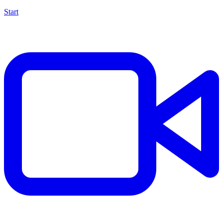
Start