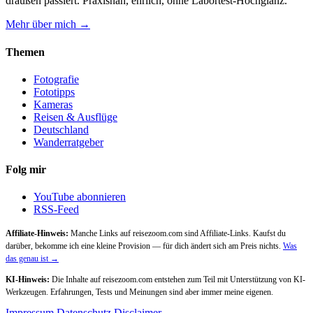
draußen passiert. Praxisnah, ehrlich, ohne Labortest-Hochglanz.
Mehr über mich →
Themen
Fotografie
Fototipps
Kameras
Reisen & Ausflüge
Deutschland
Wanderratgeber
Folg mir
YouTube abonnieren
RSS-Feed
Affiliate-Hinweis:
Manche Links auf reisezoom.com sind Affiliate-Links. Kaufst du
darüber, bekomme ich eine kleine Provision — für dich ändert sich am Preis nichts.
Was
das genau ist →
KI-Hinweis:
Die Inhalte auf reisezoom.com entstehen zum Teil mit Unterstützung von KI-
Werkzeugen. Erfahrungen, Tests und Meinungen sind aber immer meine eigenen.
Impressum
Datenschutz
Disclaimer