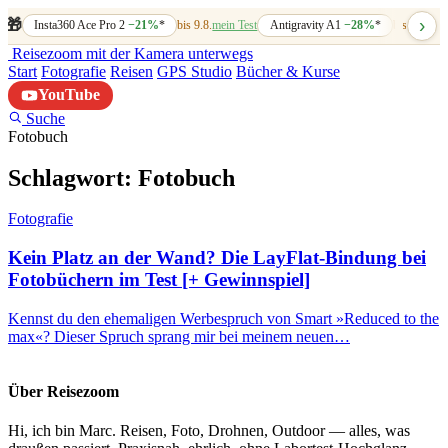
›
🎁
Insta360 Ace Pro 2
−21%
*
bis 9.8.
mein Test
Antigravity A1
−28%
*
bis 7.8.
mein
Reisezoom
mit der Kamera unterwegs
Start
Fotografie
Reisen
GPS Studio
Bücher & Kurse
YouTube
Suche
Fotobuch
Schlagwort:
Fotobuch
Fotografie
Kein Platz an der Wand? Die LayFlat-Bindung bei
Fotobüchern im Test [+ Gewinnspiel]
Kennst du den ehemaligen Werbespruch von Smart »Reduced to the
max«? Dieser Spruch sprang mir bei meinem neuen…
Über Reisezoom
Hi, ich bin Marc. Reisen, Foto, Drohnen, Outdoor — alles, was